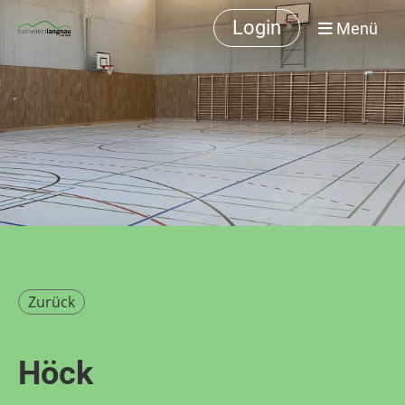
Login
Menü
Zurück
Höck