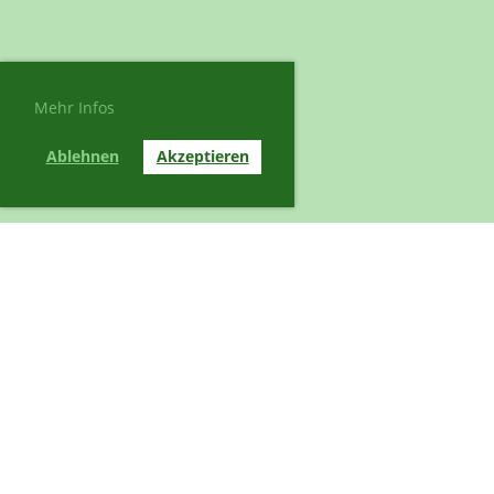
Mehr Infos
Ablehnen
Akzeptieren
© Turnverein Langnau
Erstellt mit ClubDesk Vereinssoftware