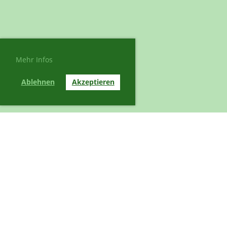
Mehr Infos
Ablehnen
Akzeptieren
© Turnverein Langnau
Erstellt mit ClubDesk Vereinssoftware